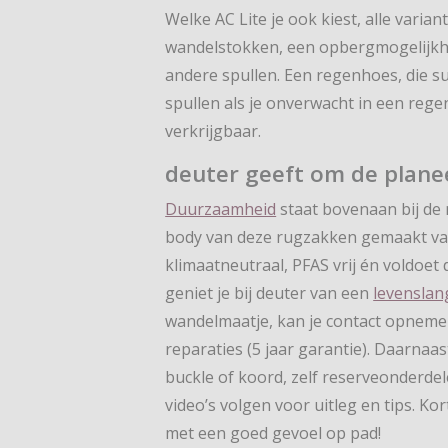
Welke AC Lite je ook kiest, alle var
wandelstokken, een opbergmogelijkhei
andere spullen. Een regenhoes, die s
spullen als je onverwacht in een reg
verkrijgbaar.
deuter geeft om de plane
Duurzaamheid
staat bovenaan bij de n
body van deze rugzakken gemaakt van 
klimaatneutraal, PFAS vrij én voldoet
geniet je bij deuter van een
levenslan
wandelmaatje, kan je contact opnemen
reparaties (5 jaar garantie). Daarnaa
buckle of koord, zelf reserveonderde
video’s volgen voor uitleg en tips. K
met een goed gevoel op pad!