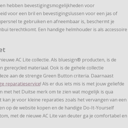
ianten hebben bevestigingsmogelijkheden voor
d voor een bril en bevestigingslussen voor een jas of
upersnel te gebruiken en afneembaar is, beschermt je
enbui terechtkomt. Een handige helmhouder is als accessoire
et
ieuwe AC Lite collectie. Als bluesign® producten, is de
gerecycled materiaal. Ook is de gehele collectie
 deze aan de strenge Green Button criteria. Daarnaast
ge reparatieservice
! Als er dus iets mis is met jouw geliefde
 met het Duitse merk om te zien wat mogelijk is qua
st kan je voor kleine reparaties zoals het vervangen van een
len op de website kopen en de handige Do-It-Yourself
ortom, met de nieuwe AC Lite van deuter ga je comfortabel en