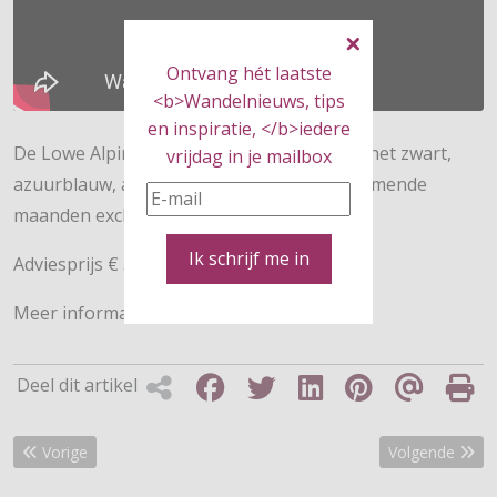
Ontvang hét laatste
<b>Wandelnieuws, tips
en inspiratie, </b>iedere
De Lowe Alpine Nijmegen 6 is leverbaar in het zwart,
vrijdag in je mailbox
azuurblauw, aubergine en rood en is de komende
maanden exclusief bij Bever te koop.
Ik schrijf me in
Adviesprijs € 59,95
Meer informatie vind je op
bever.nl
Deel dit artikel
Vorig artikel: AirZone Camino Trek: ventilerend en comfortabel
Volgende artike
Vorige
Volgende