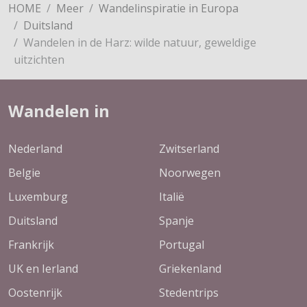
HOME
Meer
Wandelinspiratie in Europa
Duitsland
Wandelen in de Harz: wilde natuur, geweldige
uitzichten
Wandelen in
Nederland
Zwitserland
Belgie
Noorwegen
Luxemburg
Italië
Duitsland
Spanje
Frankrijk
Portugal
UK en Ierland
Griekenland
Oostenrijk
Stedentrips