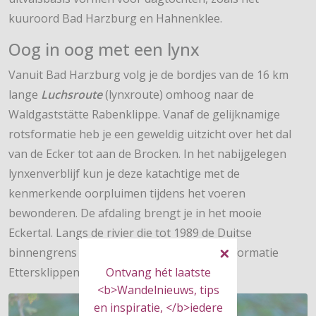
kuuroord Bad Harzburg en Hahnenklee.
Oog in oog met een lynx
Vanuit Bad Harzburg volg je de bordjes van de 16 km
lange
Luchsroute
(lynxroute) omhoog naar de
Waldgaststätte Rabenklippe. Vanaf de gelijknamige
rotsformatie heb je een geweldig uitzicht over het dal
van de Ecker tot aan de Brocken. In het nabijgelegen
lynxenverblijf kun je deze katachtige met de
kenmerkende oorpluimen tijdens het voeren
bewonderen. De afdaling brengt je in het mooie
Eckertal. Langs de rivier die tot 1989 de Duitse
binnengrens vormde, wandel je via de rotsformatie
Ontvang hét laatste
Ettersklippen weer richting Bad Harzburg.
<b>Wandelnieuws, tips
en inspiratie, </b>iedere