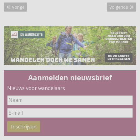
Vorig artikel: De magie van de Lüneburger Heide
Volgende artike
Vorige
Volgende
Aanmelden nieuwsbrief
Nieuws voor wandelaars
Inschrijven