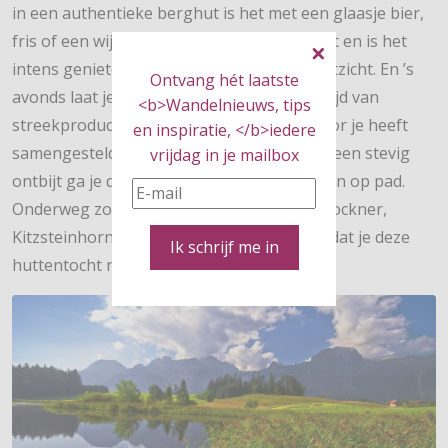
in een authentieke berghut is het met een glaasje bier,
fris of een wijntje fijn bijkomen van de tocht en is het
intens genieten van de omgeving en het uitzicht. En ’s
Ontvang hét laatste
avonds laat je je verwennen met een maaltijd van
<b>Wandelnieuws, tips
streekproducten, die de ‘Wirt’ of ‘Wirtin’ voor je heeft
en inspiratie, </b>iedere
samengesteld. Na een goede nachtrust en een stevig
vrijdag in je mailbox
ontbijt ga je de volgende dag weer herboren op pad.
Onderweg zorgt het uitzicht op de Grossglockner,
Kitzsteinhorn of de Bischofsmütze ervoor dat je deze
Ik schrijf me in
huttentocht niet snel zal vergeten.