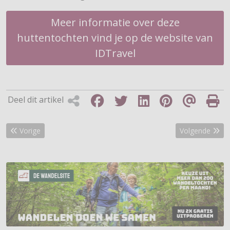
Meer informatie over deze
huttentochten vind je op de website van
IDTravel
Deel dit artikel
Vorig artikel: Fascinerende huttentochten ‘Blaue Silvretta’ in Oosten
Volgende artik
Vorige
Volgende