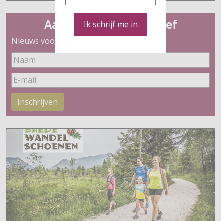
Aanmelden nieuwsbrief
Ik schrijf me in
Nieuws voor wandelaars
Inschrijven