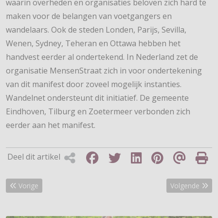
waarin overheden en organisaties beloven zich hard te
maken voor de belangen van voetgangers en
wandelaars. Ook de steden Londen, Parijs, Sevilla,
Wenen, Sydney, Teheran en Ottawa hebben het
handvest eerder al ondertekend. In Nederland zet de
organisatie MensenStraat zich in voor ondertekening
van dit manifest door zoveel mogelijk instanties.
Wandelnet ondersteunt dit initiatief. De gemeente
Eindhoven, Tilburg en Zoetermeer verbonden zich
eerder aan het manifest.
Deel dit artikel
Vorig artikel: Meer weidevogels op Schokland
Volgende artik
Vorige
Volgende