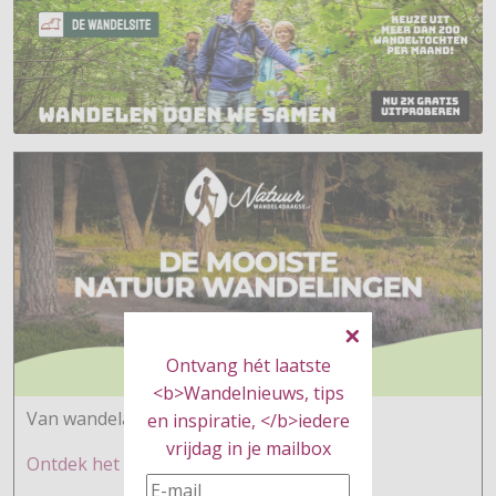
Ontvang hét laatste
<b>Wandelnieuws, tips
Van wandelaars voor wandelaars
en inspiratie, </b>iedere
vrijdag in je mailbox
Ontdek h
et hier