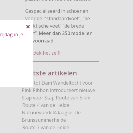
Gespecialiseerd in schoenen
voor de
“standaardvoet”, “de
praktische voet” “de brede
voet”.
Meer dan 250 modellen
ijdag in je
op voorraad
Ontdek het zelf!
Laatste artikelen
Dam tot Dam Wandeltocht voor
Pink Ribbon introduceert nieuwe
Stap voor Stap Route van 5 km
Route 4 van de Heide
Natuurwandel4daagse: De
Brunssummerheide
Route 3 van de Heide