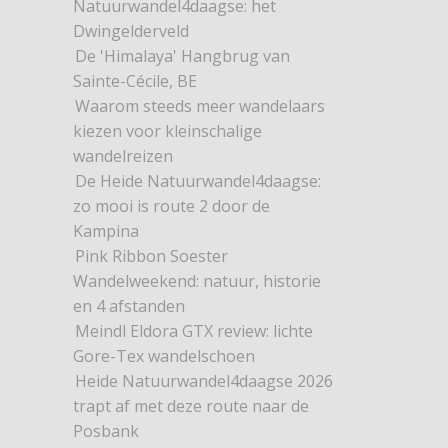
Natuurwandel4daagse: het
Dwingelderveld
De 'Himalaya' Hangbrug van
Sainte-Cécile, BE
Waarom steeds meer wandelaars
kiezen voor kleinschalige
wandelreizen
De Heide Natuurwandel4daagse:
zo mooi is route 2 door de
Kampina
Pink Ribbon Soester
Wandelweekend: natuur, historie
en 4 afstanden
Meindl Eldora GTX review: lichte
Gore-Tex wandelschoen
Heide Natuurwandel4daagse 2026
trapt af met deze route naar de
Posbank