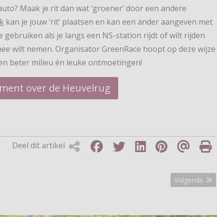
uto? Maak je rit dan wat ‘groener’ door een andere
nk
kan je jouw ‘rit’ plaatsen en kan een ander aangeven met
te gebruiken als je langs een NS-station rijdt of wilt rijden
ee wilt nemen. Organisator GreenRace hoopt op deze wijze
een beter milieu én leuke ontmoetingen!
nement over de Heuvelrug
Deel dit artikel
rie in Berg en Dal
Volgende art
Volgende