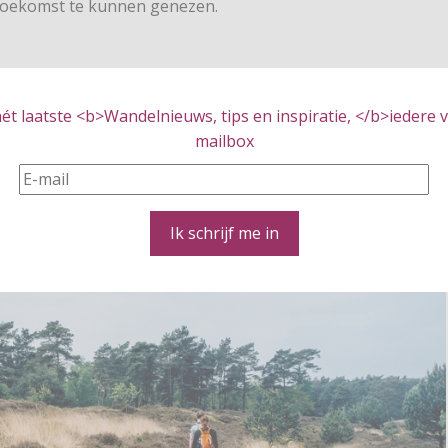
toekomst te kunnen genezen.
t de afstand die je kiest. Eén dag meelopen of per dag een
e route zijn de stempelposten gecombineerd met een
t laatste <b>Wandelnieuws, tips en inspiratie, </b>iedere vr
d (bestaand of pop-up) waar je naar eigen wens een
mailbox
route volledig op je telefoon of navigatie-apparaat
er mail nadat je je hebt ingeschreven.
Ik schrijf me in