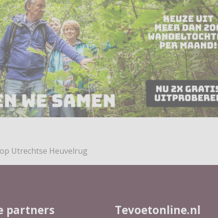
 op Utrechtse Heuvelrug
e partners
Tevoetonline.nl