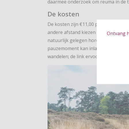
daarmee onderzoek om reuma in de 
De kosten
De kosten zijn €11,00 per dag ongeach
andere afstand kiezen kan ook! Op d
Ontvang hé
natuurlijk gelegen horecagelegenhei
pauzemoment kan inlassen. Je kan de 
wandelen; de link ervoor ontvang je p