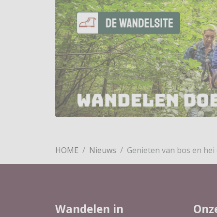
HOME
Nieuws
Genieten van bos en hei
Wandelen in
Onz