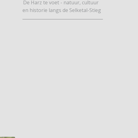
De Harz te voet - natuur, cultuur
en historie langs de Selketal-Stieg
ikel: Nieuw Klompenpad in omgeving Ruurlo