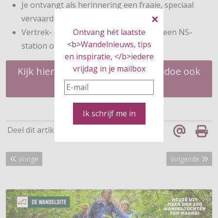
Je ontvangt als herinnering een fraaie, speciaal
vervaardigde medaille;
Ontvang hét laatste
Vertrek- en eindpunt zijn steeds vanaf een NS-
<b>Wandelnieuws, tips
station op de Utrechtse Heuvelrug.
en inspiratie, </b>iedere
vrijdag in je mailbox
Kijk hier voor alle informatie en doe ook
mee!
Ik schrijf me in
Deel dit artikel
Vorig artikel: Zo hou je je handen en voeten warm tijdens het wan
Volgende artik
Vorige
Volgende