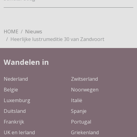
HOME
Nieuws
Heerlijke lustrumeditie 30 van Zandvoort
Wandelen in
Nederland
Zwitserland
Belgie
Noorwegen
Luxemburg
Italië
Duitsland
Spanje
Frankrijk
Portugal
UK en Ierland
Griekenland