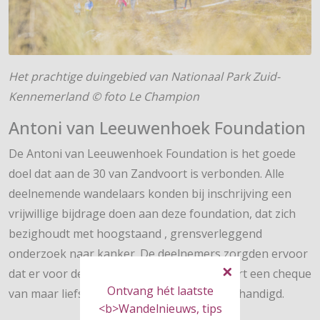
Het prachtige duingebied van Nationaal Park Zuid-
Kennemerland © foto Le Champion
Antoni van Leeuwenhoek Foundation
De Antoni van Leeuwenhoek Foundation is het goede
doel dat aan de 30 van Zandvoort is verbonden. Alle
deelnemende wandelaars konden bij inschrijving een
vrijwillige bijdrage doen aan deze foundation, dat zich
bezighoudt met hoogstaand , grensverleggend
onderzoek naar kanker. De deelnemers zorgden ervoor
dat er voor de start van de 30 van Zandvoort een cheque
Ontvang hét laatste
van maar liefst € 7.173,53 kon worden overhandigd.
<b>Wandelnieuws, tips