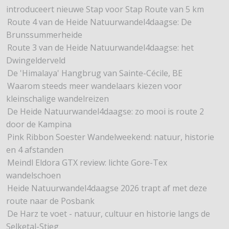
introduceert nieuwe Stap voor Stap Route van 5 km
Route 4 van de Heide Natuurwandel4daagse: De
Brunssummerheide
Route 3 van de Heide Natuurwandel4daagse: het
Dwingelderveld
De 'Himalaya' Hangbrug van Sainte-Cécile, BE
Waarom steeds meer wandelaars kiezen voor
kleinschalige wandelreizen
De Heide Natuurwandel4daagse: zo mooi is route 2
door de Kampina
Pink Ribbon Soester Wandelweekend: natuur, historie
en 4 afstanden
Meindl Eldora GTX review: lichte Gore-Tex
wandelschoen
Heide Natuurwandel4daagse 2026 trapt af met deze
route naar de Posbank
De Harz te voet - natuur, cultuur en historie langs de
Selketal-Stieg