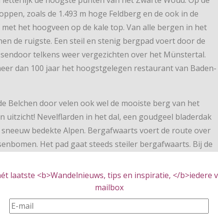
toppen, zoals de 1.493 m hoge Feldberg en de ook in de
pf met het hoogveen op de kale top. Van alle bergen in het
en de ruigste. Een steil en stenig bergpad voert door de
sendoor telkens weer vergezichten over het Münstertal.
meer dan 100 jaar het hoogstgelegen restaurant van Baden-
 Belchen door velen ook wel de mooiste berg van het
itzicht! Nevelflarden in het dal, een goudgeel bladerdak
et sneeuw bedekte Alpen. Bergafwaarts voert de route over
senbomen. Het pad gaat steeds steiler bergafwaarts. Bij de
h wordt het dan echt uitdagend. Een paar leuningen zijn
stigste plekken. In het dal van het Kleine en Große
t laatste <b>Wandelnieuws, tips en inspiratie, </b>iedere vr
de enorme boerderijen die zo typisch zijn voor de streek.
mailbox