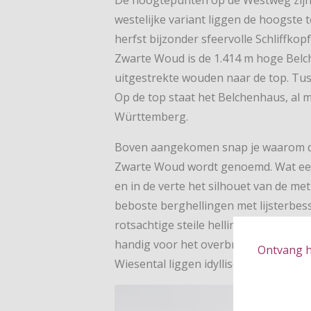
westelijke variant liggen de hoogste 
herfst bijzonder sfeervolle Schliffko
Zwarte Woud is de 1.414 m hoge Belch
uitgestrekte wouden naar de top. Tus
Op de top staat het Belchenhaus, al 
Württemberg.
Boven aangekomen snap je waarom de
Zwarte Woud wordt genoemd. Wat een u
en in de verte het silhouet van de m
beboste berghellingen met lijsterbes
rotsachtige steile helling Hohen Kelc
handig voor het overbruggen van de la
Ontvang hé
Wiesental liggen idyllische dorpen en 