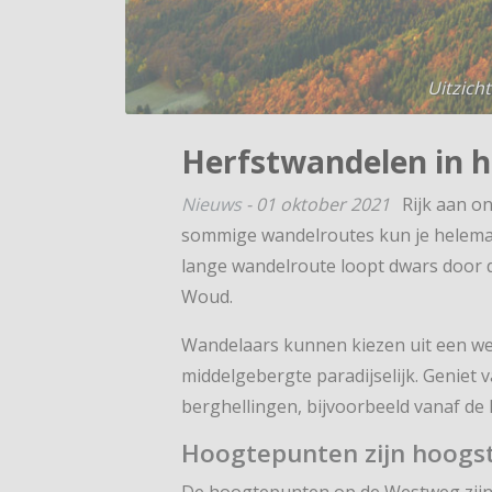
Uitzich
Herfstwandelen in 
Nieuws
-
01 oktober 2021
Rijk aan o
sommige wandelroutes kun je helema
lange wandelroute loopt dwars door 
Woud.
Wandelaars kunnen kiezen uit een weste
middelgebergte paradijselijk. Genie
berghellingen, bijvoorbeeld vanaf de 
Hoogtepunten zijn hoogs
De hoogtepunten op de Westweg zijn 