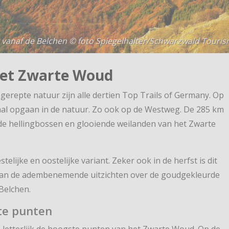
t vanaf de Belchen © foto Spiegelhalter/Schwarzwald Touri
het Zwarte Woud
ngerepte natuur zijn alle dertien Top Trails of Germany. Op
al opgaan in de natuur. Zo ook op de Westweg. De 285 km
de hellingbossen en glooiende weilanden van het Zwarte
lijke en oostelijke variant. Zeker ook in de herfst is dit
t van de adembenemende uitzichten over de goudgekleurde
Belchen.
te punten
letterlijk de hoogste punten van het Zwarte Woud. Op de