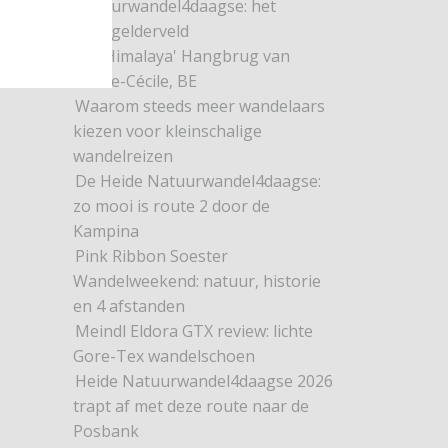
Natuurwandel4daagse: het
Dwingelderveld
De 'Himalaya' Hangbrug van
Sainte-Cécile, BE
Waarom steeds meer wandelaars
kiezen voor kleinschalige
wandelreizen
De Heide Natuurwandel4daagse:
zo mooi is route 2 door de
Kampina
Pink Ribbon Soester
Wandelweekend: natuur, historie
en 4 afstanden
Meindl Eldora GTX review: lichte
Gore-Tex wandelschoen
Heide Natuurwandel4daagse 2026
trapt af met deze route naar de
Posbank