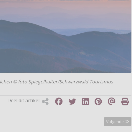
Belchen © foto Spiegelhalter/Schwarzwald Tourismus
Deel dit artikel
atuurmonumenten
Volgende arti
Volgende