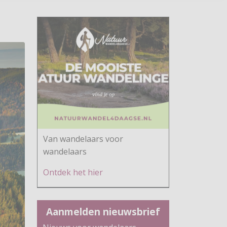
Van wandelaars voor
wandelaars
Ontdek h
et hier
Aanmelden nieuwsbrief