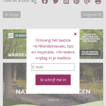
Deel dit artikel
Vorig artikel: Gevarieerd wandelen met Palts wandelmenu
Volgende artike
Vorige
Volgende
Ontvang hét laatste
<b>Wandelnieuws, tips
en inspiratie, </b>iedere
vrijdag in je mailbox
Ik schrijf me in