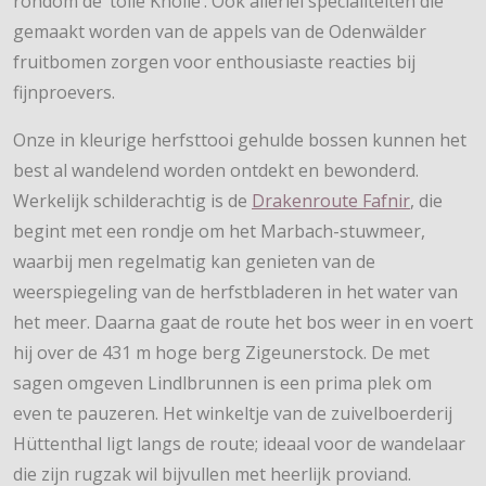
rondom de ‘tolle Knolle’. Ook allerlei specialiteiten die
gemaakt worden van de appels van de Odenwälder
fruitbomen zorgen voor enthousiaste reacties bij
fijnproevers.
Onze in kleurige herfsttooi gehulde bossen kunnen het
best al wandelend worden ontdekt en bewonderd.
Werkelijk schilderachtig is de
Drakenroute Fafnir
, die
begint met een rondje om het Marbach-stuwmeer,
waarbij men regelmatig kan genieten van de
weerspiegeling van de herfstbladeren in het water van
het meer. Daarna gaat de route het bos weer in en voert
hij over de 431 m hoge berg Zigeunerstock. De met
sagen omgeven Lindlbrunnen is een prima plek om
even te pauzeren. Het winkeltje van de zuivelboerderij
Hüttenthal ligt langs de route; ideaal voor de wandelaar
die zijn rugzak wil bijvullen met heerlijk proviand.