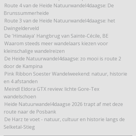
Route 4 van de Heide Natuurwandel4daagse: De
Brunssummerheide
Route 3 van de Heide Natuurwandel4daagse: het
Dwingelderveld
De 'Himalaya' Hangbrug van Sainte-Cécile, BE
Waarom steeds meer wandelaars kiezen voor
kleinschalige wandelreizen
De Heide Natuurwandel4daagse: zo mooi is route 2
door de Kampina
Pink Ribbon Soester Wandelweekend: natuur, historie
en 4 afstanden
Meindl Eldora GTX review: lichte Gore-Tex
wandelschoen
Heide Natuurwandel4daagse 2026 trapt af met deze
route naar de Posbank
De Harz te voet - natuur, cultuur en historie langs de
Selketal-Stieg