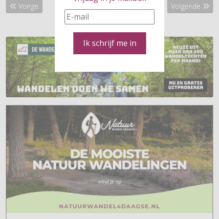
Vorig artikel: Fijne kerstdagen voor iedereen!
Volgende artik
Vorige
Volgende
Ik schrijf me in