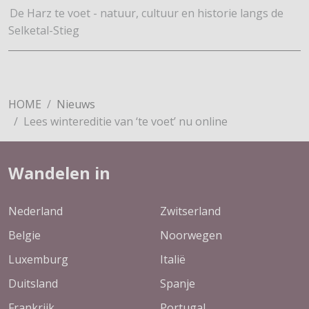
De Harz te voet - natuur, cultuur en historie langs de
Selketal-Stieg
HOME
Nieuws
Lees wintereditie van ‘te voet’ nu online
Wandelen in
Nederland
Zwitserland
Belgie
Noorwegen
Luxemburg
Italië
Duitsland
Spanje
Frankrijk
Portugal