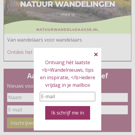
Van wandelaars voor wandelaars
Ontdek h
et hier
Ontvang hét laatste
<b>Wandelnieuws, tips
Aanmelden nieuwsbrief
en inspiratie, </b>iedere
vrijdag in je mailbox
Nieuws voor wandelaars
Ik schrijf me in
Inschrijven