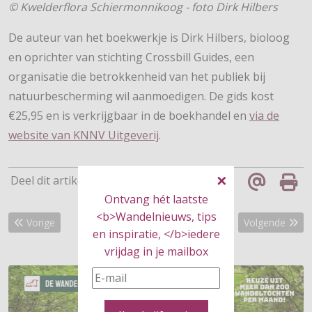
© Kwelderflora Schiermonnikoog - foto Dirk Hilbers
De auteur van het boekwerkje is Dirk Hilbers, bioloog
en oprichter van stichting Crossbill Guides, een
organisatie die betrokkenheid van het publiek bij
natuurbescherming wil aanmoedigen. De gids kost
€25,95 en is verkrijgbaar in de boekhandel en
via de
website van KNNV Uitgeverij
.
Deel dit artikel
Ontvang hét laatste
<b>Wandelnieuws, tips
Vorig artikel: Beleef het Boomkroonpad
Volgende artike
Vorige
Volgende
en inspiratie, </b>iedere
vrijdag in je mailbox