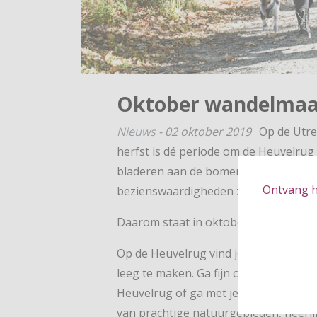
Oktober wandelmaan
Nieuws
-
02 oktober 2019
Op de Utre
herfst is dé periode om de Heuvelrug
bladeren aan de bomen verkleuren en
Ontvang hé
bezienswaardigheden zijn er klaar vo
Daarom staat in oktober
op de Utrec
Op de Heuvelrug vind je talloze wand
leeg te maken. Ga fijn op pad met ee
Heuvelrug of ga met je (klein)kinderen
van prachtige natuurgebieden, heerli