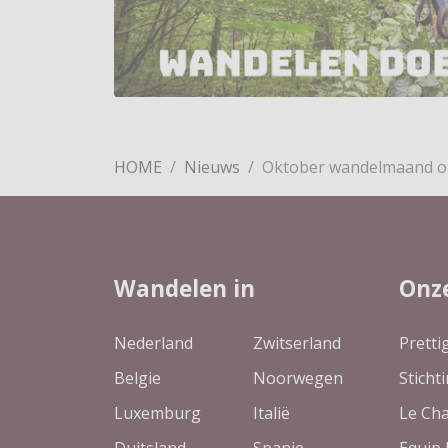
HOME
Nieuws
Oktober wandelmaand o
Wandelen in
Onz
Nederland
Zwitserland
Pretti
Belgie
Noorwegen
Sticht
Luxemburg
Italië
Le Ch
Duitsland
Spanje
Equip 