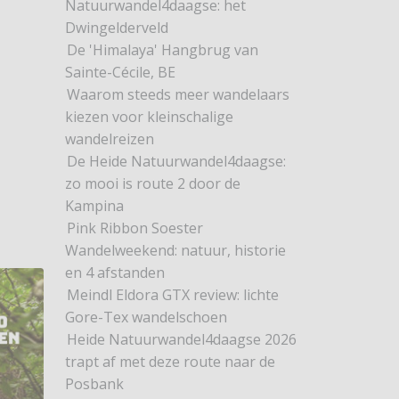
Natuurwandel4daagse: het
Dwingelderveld
De 'Himalaya' Hangbrug van
Sainte-Cécile, BE
Waarom steeds meer wandelaars
kiezen voor kleinschalige
wandelreizen
De Heide Natuurwandel4daagse:
zo mooi is route 2 door de
ikel: Tocht om de Noord weer groot succes
Kampina
Pink Ribbon Soester
Wandelweekend: natuur, historie
en 4 afstanden
Meindl Eldora GTX review: lichte
Gore-Tex wandelschoen
Heide Natuurwandel4daagse 2026
trapt af met deze route naar de
Posbank