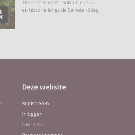
De Harz te voet - natuur, cultuur
en historie langs de Selketal-Stieg
Deze website
n
Registreren
Inloggen
Disclaimer
Privacy statement