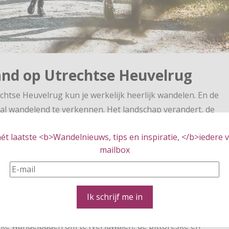
d op Utrechtse Heuvelrug
chtse Heuvelrug kun je werkelijk heerlijk wandelen. En de
 al wandelend te verkennen. Het landschap verandert, de
 de kastelen, buitenplaatsen, musea en
t laatste <b>Wandelnieuws, tips en inspiratie, </b>iedere vr
or om door jou ontdekt te worden.
mailbox
htse Heuvelrug wandelen
centraal.
elevenementen voor jong en oud, om zo je hoofd lekker
Ik schrijf me in
n gids of boswachter en ontdek Nationaal Park Utrechtse
 op paddenstoelenexcursie. Bij elke stap die je zet geniet je
jke wandelpaden om te (ver)dwalen, de pittoreske en