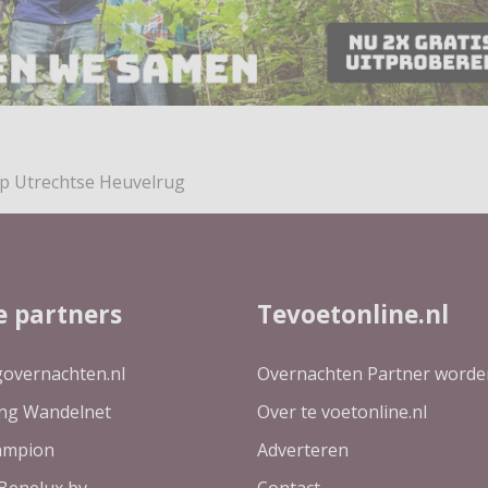
p Utrechtse Heuvelrug
e partners
Tevoetonline.nl
governachten.nl
Overnachten Partner worde
ing Wandelnet
Over te voetonline.nl
ampion
Adverteren
Benelux bv
Contact