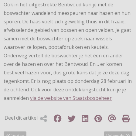
Ook in het uitgestrekte Bentwoud kun je met de
boswachter wandelend meespeuren naar hazen en hun
sporen. De haas voelt zich geweldig thuis in dit fraaie,
afwisselende gebied van bossen en open velden. Je gaat
samen met de boswachter op zoek naar wissels
waarover ze lopen, pootafdrukken en keutels.
Onderweg vertelt de boswachter je het één en ander
over de hazen en over het Bentwoud. En… er komen
best veel hazen voor, dus grote kans dat je ze deze dag
tegenkomt. Er is nog plaats op donderdag 28 februari in
de ochtend. Ook voor deze ontdekkingstocht kun je je
aanmelden
via de website van Staatsbosbeheer
.
Deel dit artikel
Vorig artikel: Pelgrimeren van Wittem naar Tilburg
Volgende artik
Vorige
Volgende