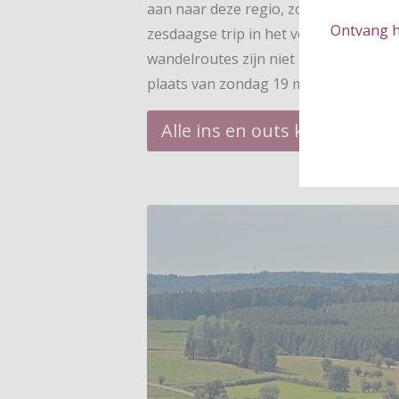
aan naar deze regio, zodat je de volle
Ontvang hé
zesdaagse trip in het voorjaar van e
wandelroutes zijn niet zwaar te belope
plaats van zondag 19 maart t/m vrijd
Alle ins en outs kan je vin