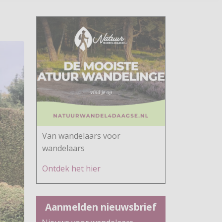
Van wandelaars voor
wandelaars
Ontdek h
et hier
Aanmelden nieuwsbrief