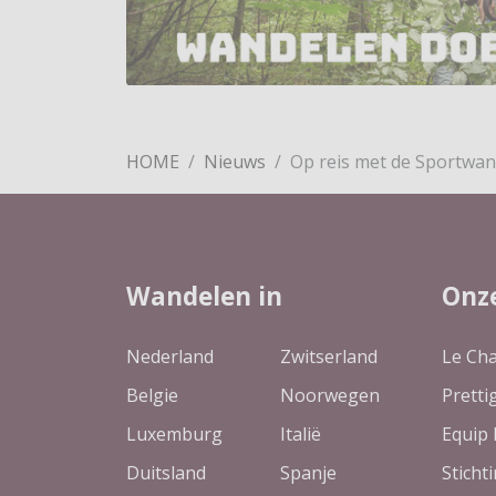
HOME
Nieuws
Op reis met de Sportwan
Wandelen in
Onz
Nederland
Zwitserland
Le Ch
Belgie
Noorwegen
Pretti
Luxemburg
Italië
Equip 
Duitsland
Spanje
Sticht