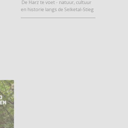
De Harz te voet - natuur, cultuur
en historie langs de Selketal-Stieg
kel: Ruim 9.300 deelnemers genieten van strand en duinen