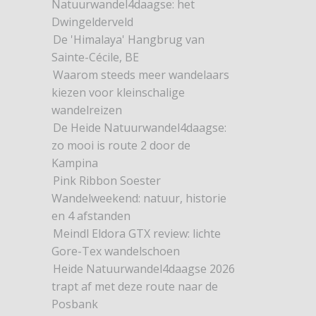
Natuurwandel4daagse: het
Dwingelderveld
De 'Himalaya' Hangbrug van
Sainte-Cécile, BE
Waarom steeds meer wandelaars
kiezen voor kleinschalige
wandelreizen
De Heide Natuurwandel4daagse:
zo mooi is route 2 door de
Kampina
Pink Ribbon Soester
Wandelweekend: natuur, historie
en 4 afstanden
Meindl Eldora GTX review: lichte
Gore-Tex wandelschoen
Heide Natuurwandel4daagse 2026
trapt af met deze route naar de
Posbank