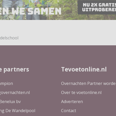
delschool
e partners
Tevoetonline.nl
ampion
Overnachten Partner worde
governachten.nl
Over te voetonline.nl
Benelux bv
Adverteren
ing De Wandelpool
Contact