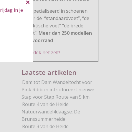
ijdag in je
Gespecialiseerd in schoenen
voor de
“standaardvoet”, “de
praktische voet” “de brede
voet”.
Meer dan 250 modellen
op voorraad
Ontdek het zelf!
Laatste artikelen
Dam tot Dam Wandeltocht voor
Pink Ribbon introduceert nieuwe
Stap voor Stap Route van 5 km
Route 4 van de Heide
Natuurwandel4daagse: De
Brunssummerheide
Route 3 van de Heide