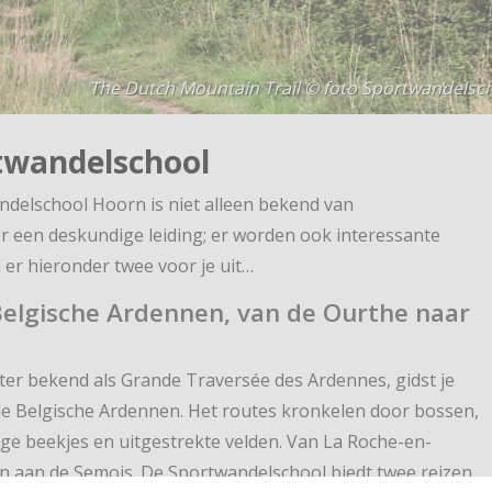
The Dutch Mountain Trail © foto Sportwandelsc
twandelschool
delschool Hoorn is niet alleen bekend van
r een deskundige leiding; er worden ook interessante
er hieronder twee voor je uit…
Belgische Ardennen, van de Ourthe naar
er bekend als Grande Traversée des Ardennes, gidst je
e Belgische Ardennen. Het routes kronkelen door bossen,
ige beekjes en uitgestrekte velden. Van La Roche-en-
n aan de Semois. De Sportwandelschool biedt twee reizen