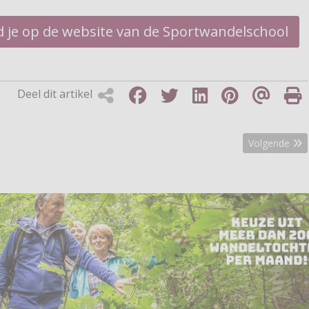
nd je op de website van de Sportwandelschool
Deel dit artikel
Volgende arti
Volgende