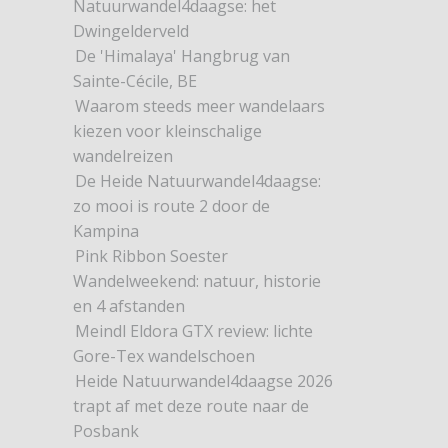
Natuurwandel4daagse: het
Dwingelderveld
De 'Himalaya' Hangbrug van
Sainte-Cécile, BE
Waarom steeds meer wandelaars
kiezen voor kleinschalige
wandelreizen
De Heide Natuurwandel4daagse:
zo mooi is route 2 door de
Kampina
Pink Ribbon Soester
Wandelweekend: natuur, historie
en 4 afstanden
Meindl Eldora GTX review: lichte
Gore-Tex wandelschoen
Heide Natuurwandel4daagse 2026
trapt af met deze route naar de
Posbank