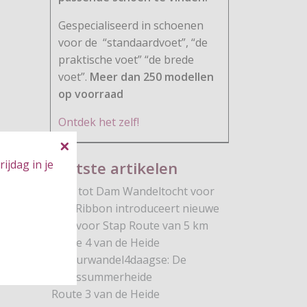
Gespecialiseerd in schoenen
voor de
“standaardvoet”, “de
praktische voet” “de brede
voet”.
Meer dan 250 modellen
op voorraad
Ontdek het zelf!
ijdag in je
Laatste artikelen
Dam tot Dam Wandeltocht voor
Pink Ribbon introduceert nieuwe
Stap voor Stap Route van 5 km
Route 4 van de Heide
Natuurwandel4daagse: De
Brunssummerheide
Route 3 van de Heide