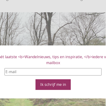
t laatste <b>Wandelnieuws, tips en inspiratie, </b>iedere vr
mailbox
Ik schrijf me in