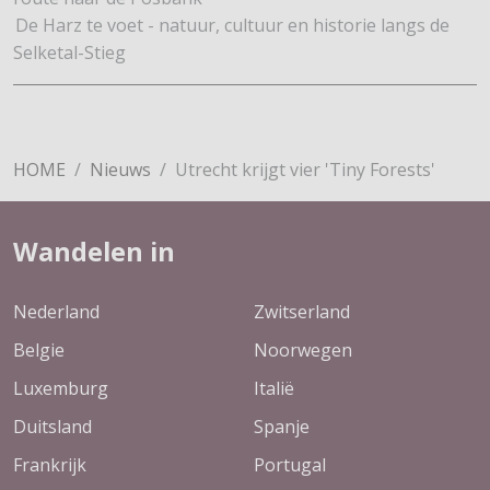
De Harz te voet - natuur, cultuur en historie langs de
Selketal-Stieg
HOME
Nieuws
Utrecht krijgt vier 'Tiny Forests'
Wandelen in
Nederland
Zwitserland
Belgie
Noorwegen
Luxemburg
Italië
Duitsland
Spanje
Frankrijk
Portugal