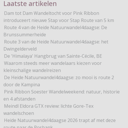
Laatste artikelen
Dam tot Dam Wandeltocht voor Pink Ribbon
introduceert nieuwe Stap voor Stap Route van 5 km
Route 4 van de Heide Natuurwandel4daagse: De
Brunssummerheide
Route 3 van de Heide Natuurwandel4daagse: het
Dwingelderveld
De 'Himalaya' Hangbrug van Sainte-Cécile, BE
Waarom steeds meer wandelaars kiezen voor
kleinschalige wandelreizen
De Heide Natuurwandel4daagse: zo mooi is route 2
door de Kampina
Pink Ribbon Soester Wandelweekend: natuur, historie
en 4 afstanden
Meindl Eldora GTX review: lichte Gore-Tex
wandelschoen
Heide Natuurwandel4daagse 2026 trapt af met deze
route naar de Posbank