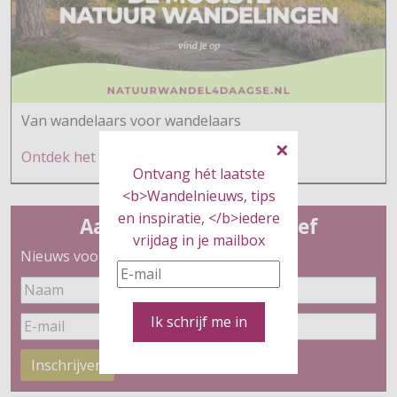
Van wandelaars voor wandelaars
Ontdek h
et hier
Ontvang hét laatste
<b>Wandelnieuws, tips
en inspiratie, </b>iedere
Aanmelden nieuwsbrief
vrijdag in je mailbox
Nieuws voor wandelaars
Ik schrijf me in
Inschrijven