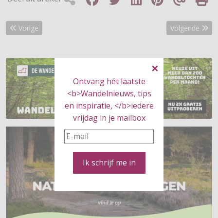
Vorig artikel: Lammetjes kijken, de mooiste wandelroutes
Volgende artik
Vorige
Volgende
Ontvang hét laatste
<b>Wandelnieuws, tips
en inspiratie, </b>iedere
vrijdag in je mailbox
Ik schrijf me in