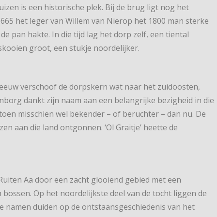
izen is een historische plek. Bij de brug ligt nog het
1665 het leger van Willem van Nierop het 1800 man sterke
 pan hakte. In die tijd lag het dorp zelf, een tiental
kooien groot, een stukje noordelijker.
te eeuw verschoof de dorpskern wat naar het zuidoosten,
borg dankt zijn naam aan een belangrijke bezigheid in die
 toen misschien wel bekender – of beruchter – dan nu. De
 aan die land ontgonnen. ‘Ol Graitje’ heette de
Ruiten Aa door een zacht glooiend gebied met een
bossen. Op het noordelijkste deel van de tocht liggen de
Die namen duiden op de ontstaansgeschiedenis van het