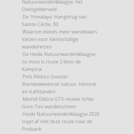
Natuurwandel4daagse: het
Dwingelderveld
De 'Himalaya' Hangbrug van
Sainte-Cécile, BE
Waarom steeds meer wandelaars
kiezen voor kleinschalige
wandelreizen
De Heide Natuurwandel4daagse:
zo mooi is route 2 door de
Kampina
Pink Ribbon Soester
Wandelweekend: natuur, historie
en 4 afstanden
Meindl Eldora GTX review: lichte
Gore-Tex wandelschoen
Heide Natuurwandel4daagse 2026
trapt af met deze route naar de
Posbank