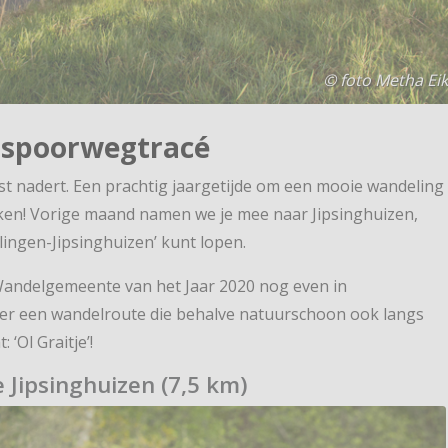
© foto Metha Ei
 spoorwegtracé
st nadert. Een prachtig jaargetijde om een mooie wandeling
ken! Vorige maand namen we je mee naar Jipsinghuizen,
lingen-Jipsinghuizen’ kunt lopen.
 Wandelgemeente van het Jaar 2020 nog even in
ver een wandelroute die behalve natuurschoon ook langs
‘Ol Graitje’!
 Jipsinghuizen (7,5 km)