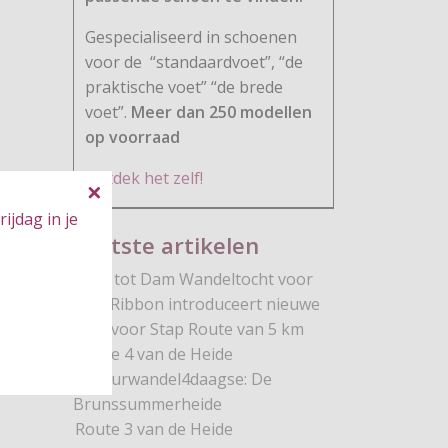
Gespecialiseerd in schoenen
voor de
“standaardvoet”, “de
praktische voet” “de brede
voet”.
Meer dan 250 modellen
op voorraad
Ontdek het zelf!
ijdag in je
Laatste artikelen
Dam tot Dam Wandeltocht voor
Pink Ribbon introduceert nieuwe
Stap voor Stap Route van 5 km
Route 4 van de Heide
Natuurwandel4daagse: De
Brunssummerheide
Route 3 van de Heide