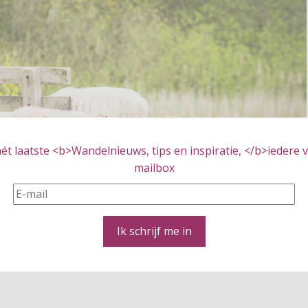
t laatste <b>Wandelnieuws, tips en inspiratie, </b>iedere vr
mailbox
Ik schrijf me in