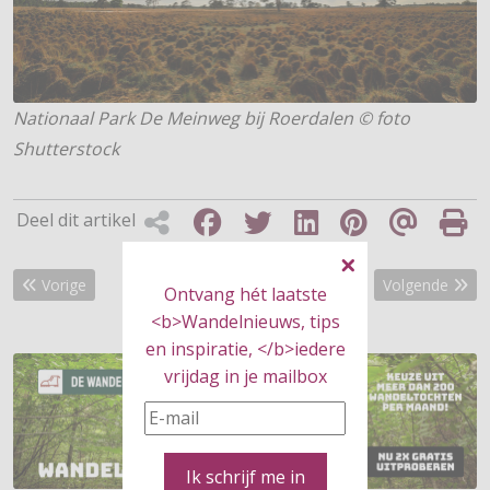
Nationaal Park De Meinweg bij Roerdalen © foto
Shutterstock
Deel dit artikel
Vorig artikel: Ook dit jaar géén Nijmeegse Vierdaagse
Volgende artik
Vorige
Volgende
Ontvang hét laatste
<b>Wandelnieuws, tips
en inspiratie, </b>iedere
vrijdag in je mailbox
Ik schrijf me in