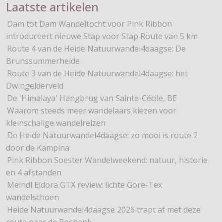
Laatste artikelen
Dam tot Dam Wandeltocht voor Pink Ribbon
introduceert nieuwe Stap voor Stap Route van 5 km
Route 4 van de Heide Natuurwandel4daagse: De
Brunssummerheide
Route 3 van de Heide Natuurwandel4daagse: het
Dwingelderveld
De 'Himalaya' Hangbrug van Sainte-Cécile, BE
Waarom steeds meer wandelaars kiezen voor
kleinschalige wandelreizen
De Heide Natuurwandel4daagse: zo mooi is route 2
door de Kampina
Pink Ribbon Soester Wandelweekend: natuur, historie
en 4 afstanden
Meindl Eldora GTX review: lichte Gore-Tex
wandelschoen
Heide Natuurwandel4daagse 2026 trapt af met deze
route naar de Posbank