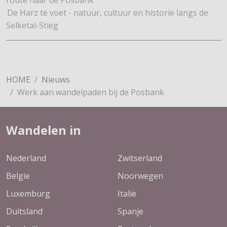
De Harz te voet - natuur, cultuur en historie langs de
Selketal-Stieg
HOME
Nieuws
Werk aan wandelpaden bij de Posbank
Wandelen in
Nederland
Zwitserland
Belgie
Noorwegen
Luxemburg
Italië
Duitsland
Spanje