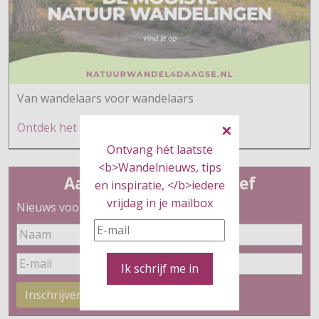
Van wandelaars voor wandelaars
Ontdek h
et hier
Ontvang hét laatste
<b>Wandelnieuws, tips
Aanmelden nieuwsbrief
en inspiratie, </b>iedere
vrijdag in je mailbox
Nieuws voor wandelaars
Ik schrijf me in
Inschrijven