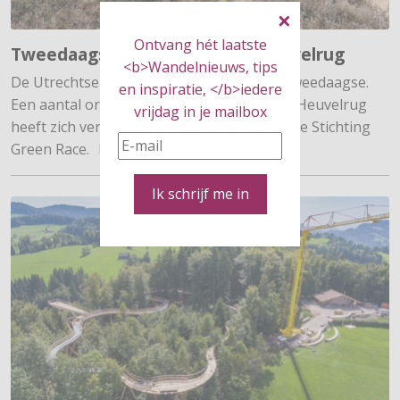
Ontvang hét laatste
Tweedaagse over Utrechtse Heuvelrug
<b>Wandelnieuws, tips
De Utrechtse Heuvelrug krijgt een eigen tweedaagse.
en inspiratie, </b>iedere
Een aantal organisatoren op de Utrechtse Heuvelrug
vrijdag in je mailbox
heeft zich verenigd in een nieuw initiatief: de Stichting
Green Race.
Lees meer …
Ik schrijf me in