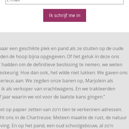
Ik schrijf me in
 naar een geschikte plek en pand als ze stuiten op de oude
adden de hoop bijna opgegeven. Of het geluk in deze ons
lef hadden om de definitieve beslissing te nemen, we weten
ieskeurig. Hoe dan ook, het wilde niet lukken. We gaven ons
serieus aan. We zegden onze banen op, Marjolein als
ik als verkoper van vrachtwagens. En we trakteerden
f jaar waarin we vol voor de laatste kans gingen.”
t op papier zetten van zo’n tien te verkennen adressen.
acht ons in de Chartreuse. Meteen maakte de rust, de natuur
eving. En op het pand, een oud schoolgebouw, al zo’n