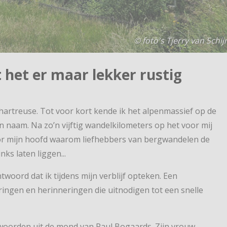
© foto's Tjerry van Schij
 het er maar lekker rustig
hartreuse. Tot voor kort kende ik het alpenmassief op de
n naam. Na zo’n vijftig wandelkilometers op het voor mij
or mijn hoofd waarom liefhebbers van bergwandelen de
ks laten liggen...
oord dat ik tijdens mijn verblijf opteken. Een
ingen en herinneringen die uitnodigen tot een snelle
oorden uit de mond van Paul Bogaards. Zijn vrouw