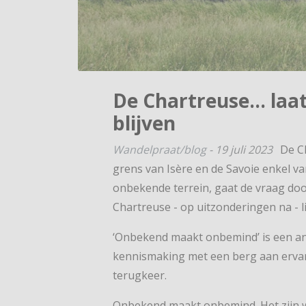
De Chartreuse… laat
blijven
Wandelpraat/blog
-
19 juli 2023
De C
grens van Isère en de Savoie enkel va
onbekende terrein, gaat de vraag do
Chartreuse - op uitzonderingen na - lin
‘Onbekend maakt onbemind’ is een antw
kennismaking met een berg aan ervar
terugkeer.
Onbekend maakt onbemind. Het zijn w